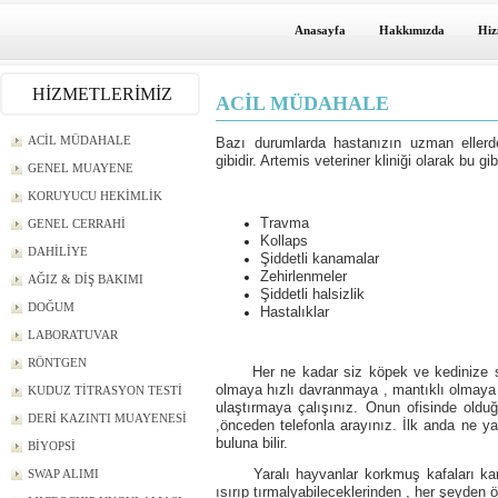
Anasayfa
Hakkımızda
Hiz
HİZMETLERİMİZ
ACİL MÜDAHALE
ACİL MÜDAHALE
Bazı durumlarda hastanızın uzman ellerde 
gibidir.
Artemis veteriner kliniği olarak bu g
GENEL MUAYENE
.
KORUYUCU HEKİMLİK
Travma
GENEL CERRAHİ
Kollaps
DAHİLİYE
Şiddetli kanamalar
Zehirlenmeler
AĞIZ & DİŞ BAKIMI
Şiddetli halsizlik
DOĞUM
Hastalıklar
LABORATUVAR
RÖNTGEN
Her ne kadar siz köpek ve kedinize seve
olmaya hızlı davranmaya , mantıklı olmaya
KUDUZ TİTRASYON TESTİ
ulaştırmaya çalışınız. Onun ofisinde oldu
DERİ KAZINTI MUAYENESİ
,önceden telefonla arayınız. İlk anda ne ya
buluna bilir.
BİYOPSİ
Yaralı hayvanlar korkmuş kafaları karışmı
SWAP ALIMI
ısırıp tırmalyabileceklerinden , her şeyden