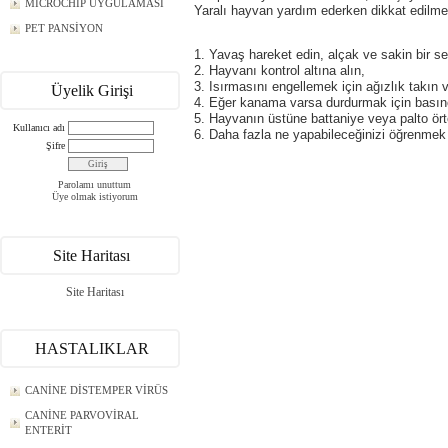
MICROCHIP UYGULAMASI
Yaralı hayvan yardım ederken dikkat edilmes
PET PANSİYON
1. Yavaş hareket edin, alçak ve sakin bir s
2. Hayvanı kontrol altına alın,
3. Isırmasını engellemek için ağızlık takın 
Üyelik Girişi
4. Eğer kanama varsa durdurmak için basınç
5. Hayvanın üstüne battaniye veya palto ört
Kullanıcı adı
6. Daha fazla ne yapabileceğinizi öğrenmek 
Şifre
Parolamı unuttum
Üye olmak istiyorum
Site Haritası
Site Haritası
HASTALIKLAR
CANİNE DİSTEMPER VİRÜS
CANİNE PARVOVİRAL
ENTERİT