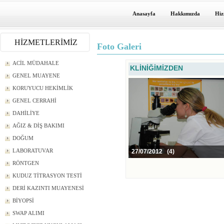
Anasayfa
Hakkımızda
Hiz
HİZMETLERİMİZ
Foto Galeri
ACİL MÜDAHALE
KLİNİĞİMİZDEN
GENEL MUAYENE
KORUYUCU HEKİMLİK
GENEL CERRAHİ
DAHİLİYE
AĞIZ & DİŞ BAKIMI
DOĞUM
LABORATUVAR
27/07/2012 (4)
RÖNTGEN
KUDUZ TİTRASYON TESTİ
DERİ KAZINTI MUAYENESİ
BİYOPSİ
SWAP ALIMI