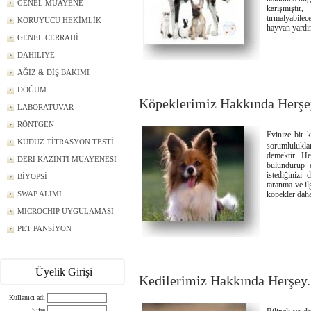
GENEL MUAYENE
karışmıştı
tırmalyabile
KORUYUCU HEKİMLİK
hayvan yardım
GENEL CERRAHİ
DAHİLİYE
AĞIZ & DİŞ BAKIMI
DOĞUM
Köpeklerimiz Hakkında Herşey
LABORATUVAR
RÖNTGEN
Evinize bir k
KUDUZ TİTRASYON TESTİ
sorumlulukla
demektir. He
DERİ KAZINTI MUAYENESİ
bulundurup e
istediğinizi
BİYOPSİ
taranma ve il
SWAP ALIMI
köpekler daha 
MICROCHIP UYGULAMASI
PET PANSİYON
Üyelik Girişi
Kedilerimiz Hakkında Herşey.
Kullanıcı adı
Şifre