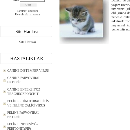
Bilinçli ve d
yaşam üzerind
tüy yapısı gi
Parolamı unuttum
olduğunda dah
Üye olmak istiyorum
nedenle onla
tüketmek zoru
hayvansal kö
yeme ihtiyacı
Site Haritası
Site Haritası
HASTALIKLAR
CANİNE DİSTEMPER VİRÜS
CANİNE PARVOVİRAL
ENTERİT
CANİNE ENFEKSİYÖZ
TRACHEOBRONCHİT
FELİNE RHİNOTHRACHİTİS
VE FELİNE CALİCİVİRUS
FELİNE PARVOVİRAL
ENTERİT
FELİNE İNFEKSİYÖZ
PERİTONİT(FIP)