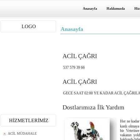
Anasayfa
Hakkımızda
Hiz
LOGO
Anasayfa
ACİL ÇAĞRI
537 579 39 66
ACİL ÇAĞRI
GECE SAAT 02:00 YE KADAR ACİL ÇAĞRILARA
Dostlarımıza İlk Yardım
HİZMETLERİMİZ
Her ne kadar 
kanlı olmaya
bir Veterine
ACİL MÜDAHALE
vakanın yold
hakkında bilg